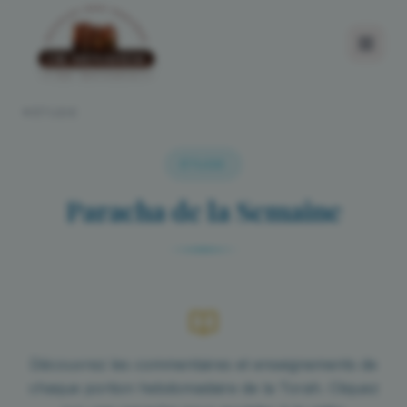
ÉTUDE
ÉTUDE
Paracha de la Semaine
Découvrez les commentaires et enseignements de
chaque portion hebdomadaire de la Torah. Cliquez