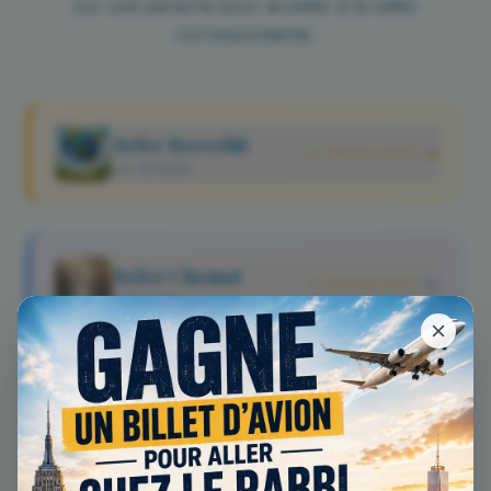
sur une paracha pour accéder à la vidéo
correspondante.
Sefer Berechit
12
PARACHOT
LA GENÈSE
Sefer Chemot
11
PARACHOT
L'EXODE
Sefer Vayikra
11
PARACHOT
LÉVITIQUE