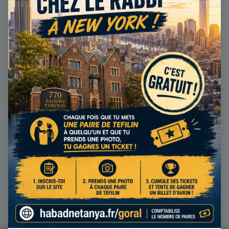
Sefer Bamidbar
10
PARACHOT
LES NOMBRES
Sefer Devarim
11
PARACHOT
LE DEUTÉRONOME
📖 « Jour et jour s'exprime un discours, nuit et nuit la
connaissance se révèle. » (Psaumes 19:3)