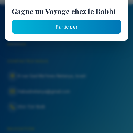
Gagne un Voyage chez le Rabbi
Or Menahem
Participer
Les institutions Habad Francophone de Netanya
CONTACTEZ-NOUS
6 rue Gad Ma'hnes Netanya, Israël
Habadnetanya@gmail.com
054 724 1848
NAVIGATION