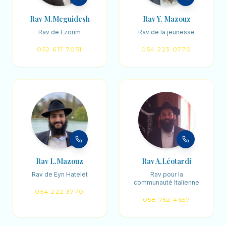
Rav M.Meguidesh
Rav Y. Mazouz
Rav de Ezorim
Rav de la jeunesse
052 617 7051
054 223 0770
Rav L.Mazouz
Rav A.Léotardi
Rav de Eyn Hatelet
Rav pour la
communauté Italienne
054 222 3770
058 752 4657