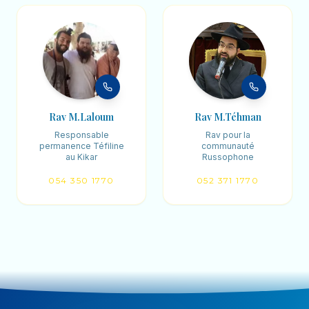
Rav M.Laloum
Rav M.Téhman
Responsable
Rav pour la
permanence Téfiline
communauté
au Kikar
Russophone
054 350 1770
052 371 1770