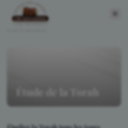
LES 10 MIVTSAIM
MIVTSA 10
Étude de la Torah
Étudier la Torah tous les jours