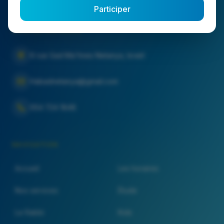
Participer
CONTACTEZ-NOUS
6 rue Gad Ma'hnes Netanya, Israël
Habadnetanya@gmail.com
054 724 1848
NAVIGATION
Accueil
Les horaires
Nos services
Étude
Le Rabbi
Kids